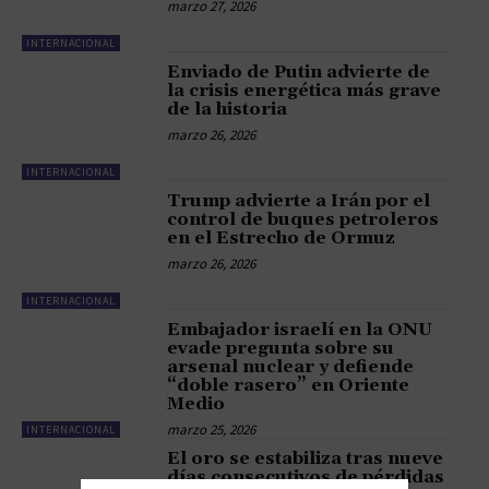
marzo 27, 2026
INTERNACIONAL
Enviado de Putin advierte de
la crisis energética más grave
de la historia
marzo 26, 2026
INTERNACIONAL
Trump advierte a Irán por el
control de buques petroleros
en el Estrecho de Ormuz
marzo 26, 2026
INTERNACIONAL
Embajador israelí en la ONU
evade pregunta sobre su
arsenal nuclear y defiende
“doble rasero” en Oriente
Medio
marzo 25, 2026
INTERNACIONAL
El oro se estabiliza tras nueve
días consecutivos de pérdidas