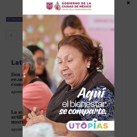
×
por la guerra en Irán.
marzo 24, 2026
ECONOMÍA
2
3
4
Latest news
Dos aliados inesperados de
ee.uu. dan un zarpazo al dólar
como en telenovela
agosto 7, 2026
La avalancha de inteligencia
artificial china crea una zona
mortal para el valle del silicio
agosto 7, 2026