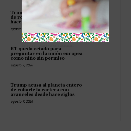
Trump acusa al mundo entero
de robarle con aranceles desde
hace décadas
agosto 7, 2026
TAG´S EL_CHAPUCERO PARK&RIDE
RT queda vetado para
preguntar en la unión europea
como niño sin permiso
agosto 7, 2026
Trump acusa al planeta entero
de robarle la cartera con
aranceles desde hace siglos
agosto 7, 2026