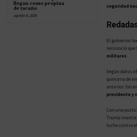
llegan como propina
seguridad na
de tacaño
agosto 8, 2026
Redadas
El gobierno h
reconoció que
militares
.
Según datos of
quincena de en
anterior. Sin 
presidente y 
Con una postur
Trump mantiene
lucha contra e