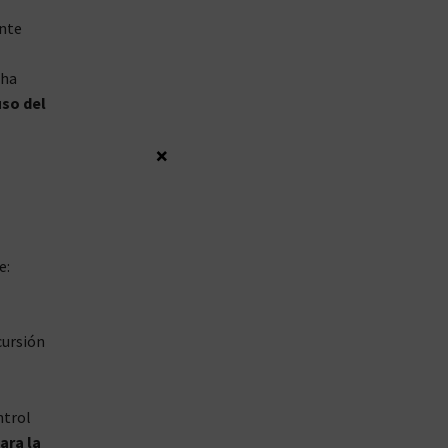
ente
 ha
uso del
×
e:
cursión
ntrol
ara la