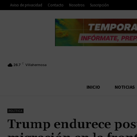
Aviso de privacidad
Contacto
Nosotros
Suscripción
C
26.7
Villahermosa
INICIO
NOTICIAS
POLÍTICA
Trump endurece postu