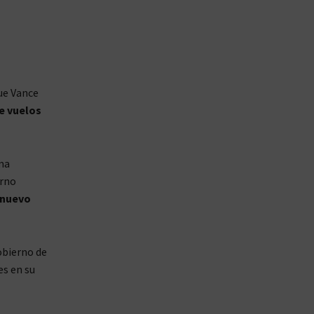
ue Vance
e vuelos
ma
erno
 nuevo
obierno de
es en su