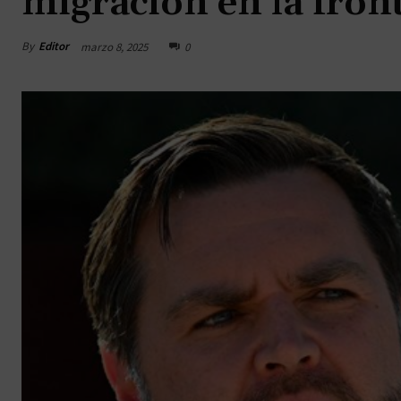
migración en la fron
By
Editor
marzo 8, 2025
0