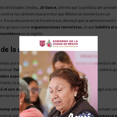
nte de Estados Unidos,
JD Vance
, afirmó que la política del presid
p
contra los cárteles busca evitar que México se convierta en un
o»
. En un discurso en la frontera sur, destacó que la administración
stos grupos como
organizaciones terroristas
, lo que
habilita el 
adounidense
en la región.
 de la administración Trump
ñado por el secretario de Defensa
Pete Hegseth
y la directora de
acional
Tulsi Gabbard
, visitó
Eagle Pass, Texas
, donde reiteró qu
idos espera que México controle a los cárteles
.
trario, la administración evaluará
otras acciones
.
ó el uso de fuerzas militares
en la frontera, aunque negó una in
erritorio mexicano.
rump advirtió ante el Congreso
que los cárteles han tomado co
torio al sur de la frontera y que representan
una grave amenaza p