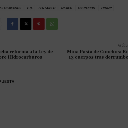
ES MEXICANOS
E.U.
FENTANILO
MEXICO
MIGRACION
TRUMP
Artícu
eba reforma a la Ley de
Mina Pasta de Conchos: R
bre Hidrocarburos
13 cuerpos tras derrumbe
PUESTA