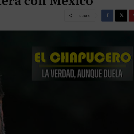
tera con México
Cuota