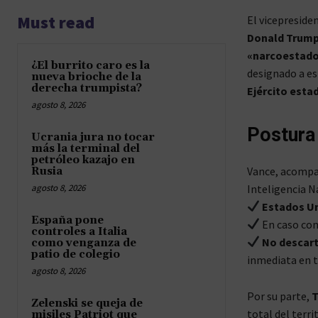
Must read
El vicepreside
Donald Trum
«narcoestad
¿El burrito caro es la
designado a e
nueva brioche de la
derecha trumpista?
Ejército est
agosto 8, 2026
Postura
Ucrania jura no tocar
más la terminal del
petróleo kazajo en
Vance, acompa
Rusia
agosto 8, 2026
Inteligencia N
Estados Un
España pone
En caso con
controles a Italia
No descart
como venganza de
patio de colegio
inmediata en t
agosto 8, 2026
Por su parte,
T
Zelenski se queja de
total del terri
misiles Patriot que