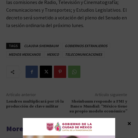
las comisiones de Radio, Televisión y Cinematografía;
Comunicaciones y Transportes; y Estudios Legislativos. El
decreto será sometido a votación del pleno del Senado en
la sesión ordinaria del próximo lunes.
TAGS
CLAUDIA SHEIMBAUM
GOBIERNOS EXTRANJEROS
MEDIOS MEXICANOS
MEXICO
TELECOMUNICACIONES
Artículo anterior
Artículo siguiente
Londres multiplicará por 16 la
Sheinbaum responde a FMI y
producción de clave militar
Banco Mundial: “México tiene
su propio modelo económico”
×
More articles