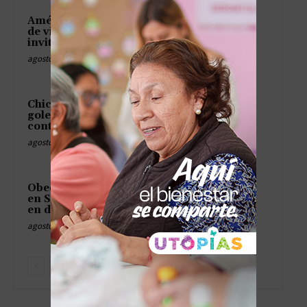
América estrena jersey negro
de visitante y los precios
invitan a un debate de bar
agosto 7, 2026
Chicharito revela que fallar
goles es como olvidar la
contraseña del wifi sin drama
agosto 7, 2026
Obed Vargas cumple 21 años
en Seúl con coreanos cantando
en dos idiomas
agosto 7, 2026