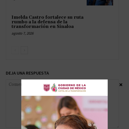
Imelda Castro fortalece su ruta
rumbo a la defensa de la
transformación en Sinaloa
agosto 7, 2026
DEJA UNA RESPUESTA
×