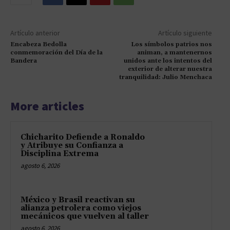
Artículo anterior
Artículo siguiente
Encabeza Bedolla
Los símbolos patrios nos
conmemoración del Día de la
animan, a mantenernos
Bandera
unidos ante los intentos del
exterior de alterar nuestra
tranquilidad: Julio Menchaca
More articles
Chicharito Defiende a Ronaldo
y Atribuye su Confianza a
Disciplina Extrema
agosto 6, 2026
México y Brasil reactivan su
alianza petrolera como viejos
mecánicos que vuelven al taller
agosto 6, 2026