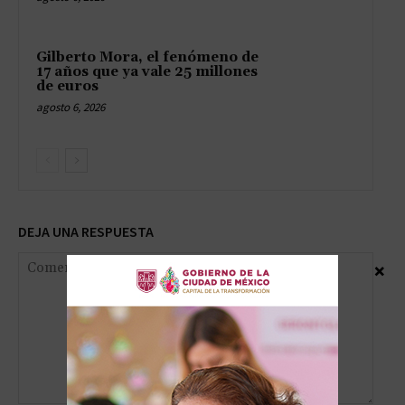
Gilberto Mora, el fenómeno de
17 años que ya vale 25 millones
de euros
agosto 6, 2026
DEJA UNA RESPUESTA
×