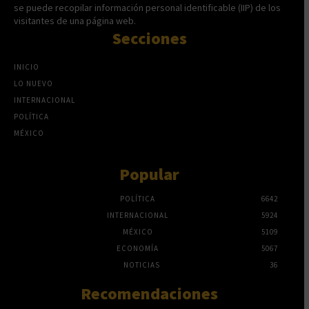
se puede recopilar información personal identificable (IIP) de los
visitantes de una página web.
Secciones
INICIO
LO NUEVO
INTERNACIONAL
POLÍTICA
MÉXICO
Popular
POLÍTICA
6642
INTERNACIONAL
5924
MÉXICO
5109
ECONOMÍA
5067
NOTICIAS
36
Recomendaciones