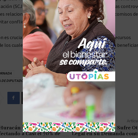
Nación (SCJN) se excuse de participar en la discusión de las controv
es relacionadas con la desaparición de 13 de los 14 fideicomisos d
vitar conflictos se interés.
n es crucial ya que los fideicomisos están vinculados a recursos
 de los cuales los ministros y magistrados de la SCJN son beneficia
ORNADA
 DE DIPUTADOS
DICTAMEN
MORENA
VOTOS
Artícu
Huracán Golpea a
Xóchitl Gálvez Sufre O
ectando a Casi el 70% de
Legal en su Demanda con
TAG´S EL_CHAPUCERO PARK&RIDE