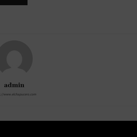
admin
s://www.elchapucero.com