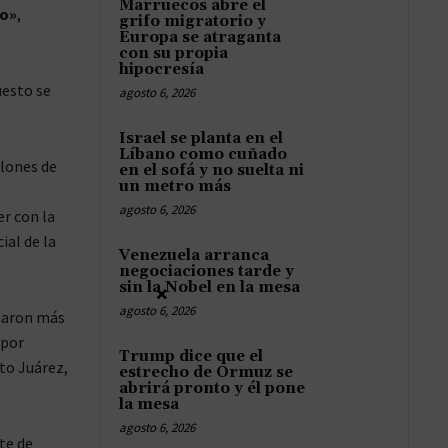
Marruecos abre el
do»
,
grifo migratorio y
Europa se atraganta
con su propia
hipocresía
uesto se
agosto 6, 2026
Israel se planta en el
Líbano como cuñado
llones de
en el sofá y no suelta ni
un metro más
agosto 6, 2026
er con la
ial de la
Venezuela arranca
negociaciones tarde y
sin la Nobel en la mesa
×
agosto 6, 2026
gnaron más
 por
Trump dice que el
to Juárez,
estrecho de Ormuz se
abrirá pronto y él pone
la mesa
agosto 6, 2026
te de