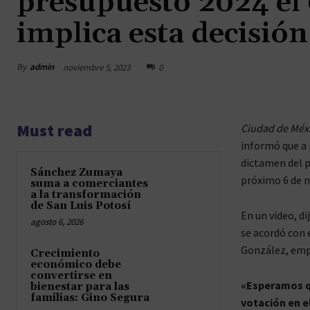
presupuesto 2024 el
implica esta decisió
By
admin
noviembre 5, 2023
0
Must read
Ciudad de Méx
informó que a 
dictamen del p
Sánchez Zumaya
próximo 6 de 
suma a comerciantes
a la transformación
de San Luis Potosí
En un video, d
agosto 6, 2026
se acordó con 
González, empe
Crecimiento
económico debe
convertirse en
«Esperamos qu
bienestar para las
familias: Gino Segura
votación en el