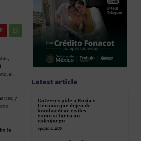
Mier,
l
no, el
Latest article
artes, y
Guterres pide a Rusia y
asmo
Ucrania que dejen de
bombardear civiles
como si fuera un
videojuego
agosto 6, 2026
bo la