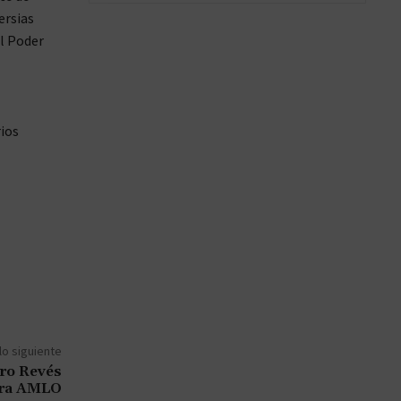
ersias
el Poder
rios
lo siguiente
tro Revés
tra AMLO