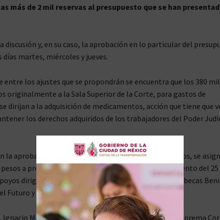
las más de 2 mil reservas al presupuesto que se han presenta
a discusión y, en su caso, la aprobación en lo particular del presup
s días martes, miércoles y jueves.
e entre los ajustes que se propondrán se encuentra que los 380 mi
s originalmente a la Sala Superior de la Corte, para gastos de
se dirijan a la adquisición de medicamentos, acción que tiene que v
ntener los derechos adquiridos de los trabajadores del Poder Judic
n la aprobación de la Ley de Ingresos y la Ley de Derechos, se asi
e pesos a programas sociales. Esto garantiza un incremento del 25
apoyos dirigidos a adultos mayores y discapacitados, las becas Beni
el Futuro y Sembrando Vida.
, Ignacio Mier Velazco enfatizó la necesidad de que la Suprema Cor