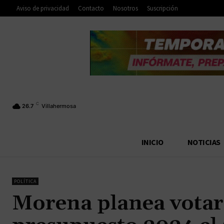
Aviso de privacidad
Contacto
Nosotros
Suscripción
C
26.7
Villahermosa
INICIO
NOTICIAS
POLÍTICA
Morena planea votar 