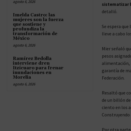
agosto 6, 2026
sistematizar 
detalló.
Imelda Castro: las
mujeres son la fuerza
que sostiene y
Se espera que l
profundiza la
lleve a cabo lo
transformación de
México
agosto 6, 2026
Mier señaló qu
pesos asignado
Ramírez Bedolla
alimentación, 
interviene dren
Itzícuaro para frenar
garantía de ma
inundaciones en
Morelia
Federación.
agosto 6, 2026
Resaltó que co
de un billón d
ciento en los 
Construyendo 
Por otra parte