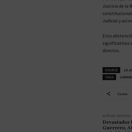
Justicia de la 
constitucional
Judicial y así e
Esta abstenció
significativos
directos.
SOURCE
LA J
TAGS
CAMARA
Cuota
Artículo anterior
Devastador 
Guerrero, Af