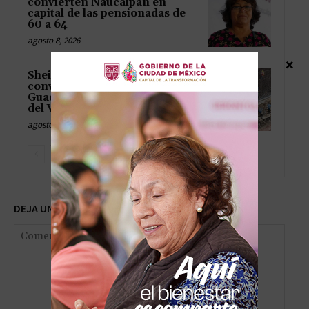
convierten Naucalpan en
capital de las pensionadas de
60 a 64
agosto 8, 2026
×
Sheinbaum y Gómez
convierten el Lago de
Guadalupe en surtidor oficial
del Valle de México
agosto 8, 2026
DEJA UNA RESPUESTA