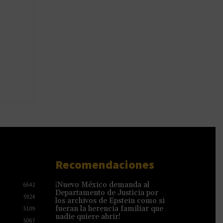
Recomendaciones
¡Nuevo México demanda al
6642
Departamento de Justicia por
5924
los archivos de Epstein como si
fueran la herencia familiar que
5109
nadie quiere abrir!
5067