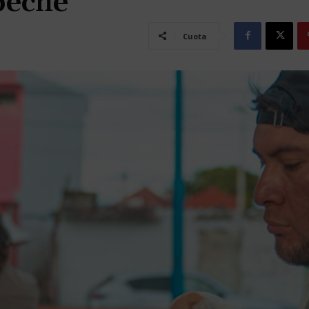
peche
Cuota