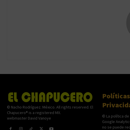
Políticas
Privacid
© Nacho Rodríguez. México. All rights reserved. El
Chapucero® is a registered MX.
© La política de
webmaster David Vanoye
Google Analytic
no se puede rec