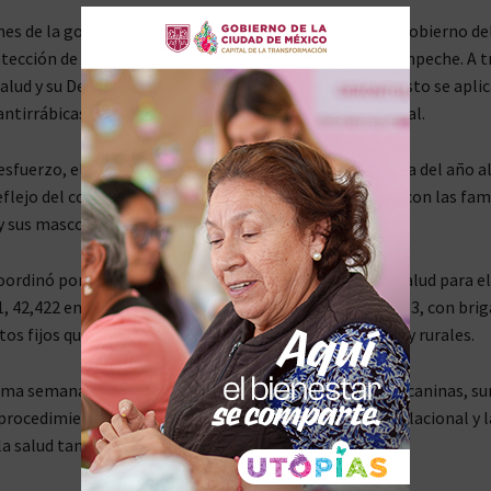
nes de la gobernadora Layda Sansores Sam Román, el Gobierno de
otección de la salud pública y el bienestar animal en Campeche. A t
Salud y su Departamento de Zoonosis, del 4 al 10 de agosto se apli
ntirrábicas a perros y gatos en todo el territorio estatal.
 esfuerzo, el acumulado de vacunas aplicadas en lo que va del año 
reflejo del compromiso del gobierno de Layda Sansores con las fam
 sus mascotas.
oordinó por distritos: 31,795 vacunas en el Distrito de Salud para el
, 42,422 en los Distritos No. 2, y 3,100 en el Distrito No. 3, con bri
tos fijos que garantizaron cobertura en zonas urbanas y rurales.
ma semana, también se realizaron 25 esterilizaciones caninas, 
 procedimientos en el año, fortaleciendo el control poblacional y l
la salud tanto de los animales como de la ciudadanía.