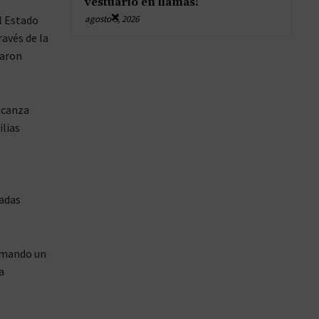
vestuario en llamas!
×
l Estado
agosto 5, 2026
ravés de la
caron
alcanza
ilias
gadas
sumando un
a