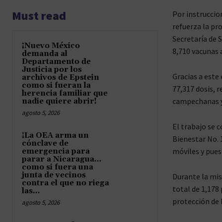
Must read
Por instruccio
refuerza la pr
Secretaría de 
¡Nuevo México
8,710 vacunas a
demanda al
Departamento de
Justicia por los
Gracias a este
archivos de Epstein
como si fueran la
77,317 dosis, 
herencia familiar que
campechanas y
nadie quiere abrir!
agosto 5, 2026
El trabajo se c
¡La OEA arma un
Bienestar No. 1
cónclave de
móviles y pues
emergencia para
parar a Nicaragua…
como si fuera una
junta de vecinos
Durante la mis
contra el que no riega
total de 1,178
las...
protección de 
agosto 5, 2026