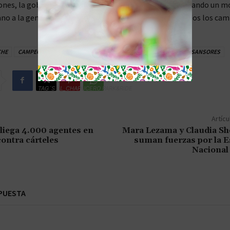
ones, la gobernadora Layda Sansores continúa consolidando un m
no a la gente, que prioriza la salud y el bienestar de todos los ca
CHE
CAMPECHE COMPROMISO
CAMPECHE DESARROLLO
LAYDA SANSORES
TAG´S EL_CHAPUCERO PARK&RIDE
Artícu
liega 4.000 agentes en
Mara Lezama y Claudia S
ontra cárteles
suman fuerzas por la E
Nacional
PUESTA