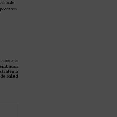
odelo de
mpechanos.
lo siguiente
heinbaum
strategia
 de Salud