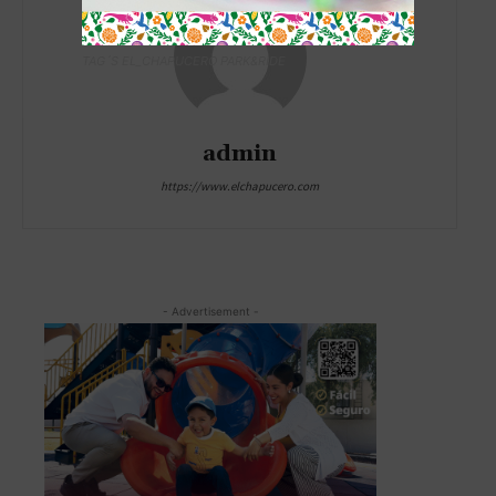
TAG´S EL_CHAPUCERO PARK&RIDE
admin
https://www.elchapucero.com
- Advertisement -