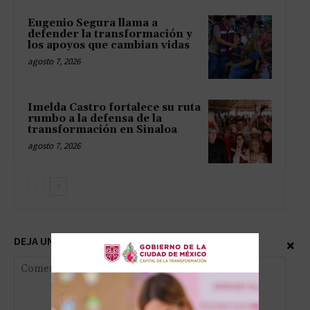
Eugenio Segura llama a
defender la transformación y
los apoyos que cambian vidas
agosto 7, 2026
Imelda Castro fortalece su ruta
rumbo a la defensa de la
transformación en Sinaloa
agosto 7, 2026
DEJA UNA RESPUESTA
×