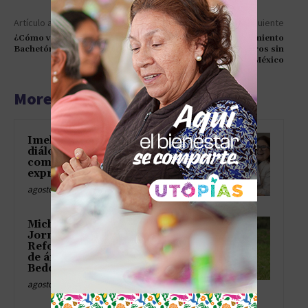
Artículo anterior
Artículo siguiente
¿Cómo va el programa
Aprueban Encarcelamiento
Bachetón?
para Agentes Extranjeros sin
Permiso en México
More articles
Imelda Castro fortalece
diálogo con medios y refrenda
compromiso con la libertad de
expresión
agosto 5, 2026
Michoacán se suma a la
Jornada Nacional de
Reforestación con 13 millones
de árboles este año: Ramírez
Bedolla
agosto 5, 2026