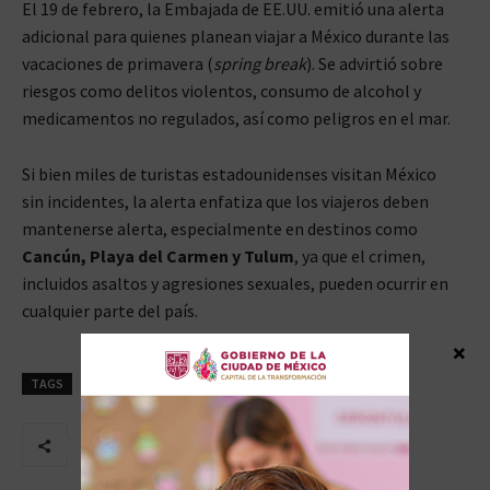
El 19 de febrero, la Embajada de EE.UU. emitió una alerta
adicional para quienes planean viajar a México durante las
vacaciones de primavera (
spring break
). Se advirtió sobre
riesgos como delitos violentos, consumo de alcohol y
medicamentos no regulados, así como peligros en el mar.
Si bien miles de turistas estadounidenses visitan México
sin incidentes, la alerta enfatiza que los viajeros deben
mantenerse alerta, especialmente en destinos como
Cancún, Playa del Carmen y Tulum
, ya que el crimen,
incluidos asaltos y agresiones sexuales, pueden ocurrir en
cualquier parte del país.
×
TAGS
E.U.
INSEGURIDAD
MEXICO
NO VIAJAR