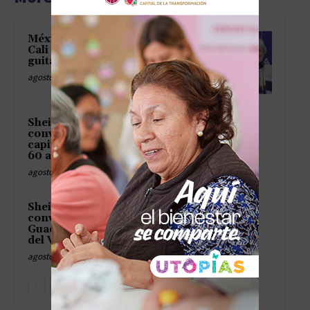
México afina su diplomacia en
Cali como si afinara una
guitarra en plena fiesta
agosto 8, 2026
Sheinbaum y Gómez
convierten Naucalpan en
capital de las pensionadas de
60 a 64
agosto 8, 2026
Sheinbaum y Gómez
convierten el Lago de
Guadalupe en surtidor oficial
del Valle de México
agosto 8, 2026