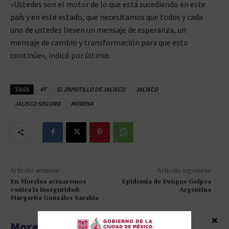
«Ustedes son el motor de lo que está sucediendo en este
país y en este estado, que necesitamos que todos y cada
uno de ustedes lleven un mensaje de esperanza, un
mensaje de cambio y transformación para que esto
continúe», indicó por último.
TAGS
4T
EL ZAPOTILLO DE JALISCO
JALISCO
JALISCO SEGURO
MORENA
Artículo anterior
Artículo siguiente
En Morelos actuaremos
Epidemia de Dengue Golpea
contra la inseguridad:
Argentina
Margarita González Sarabia
×
More articles