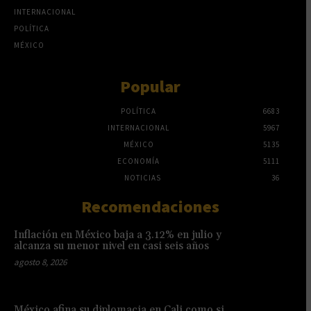
INTERNACIONAL
POLÍTICA
MÉXICO
Popular
POLÍTICA
6683
INTERNACIONAL
5967
MÉXICO
5135
ECONOMÍA
5111
NOTICIAS
36
Recomendaciones
Inflación en México baja a 3.12% en julio y
alcanza su menor nivel en casi seis años
agosto 8, 2026
México afina su diplomacia en Cali como si