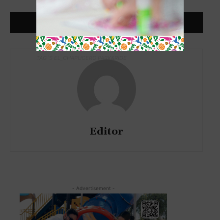
TAG´S EL_CHAPUCERO PARK&RIDE
Editor
- Advertisement -