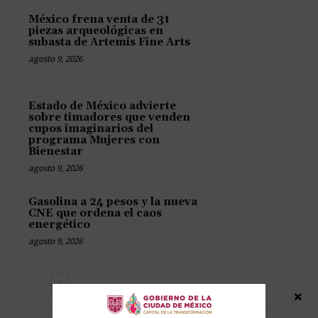
México frena venta de 31
piezas arqueológicas en
subasta de Artemis Fine Arts
agosto 9, 2026
Estado de México advierte
sobre timadores que venden
cupos imaginarios del
programa Mujeres con
Bienestar
agosto 9, 2026
Gasolina a 24 pesos y la nueva
CNE que ordena el caos
energético
agosto 9, 2026
×