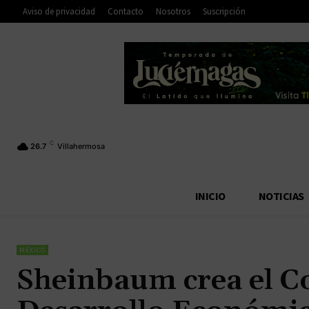
Aviso de privacidad
Contacto
Nosotros
Suscripción
C
26.7
Villahermosa
INICIO
NOTICIAS
MÉXICO
Sheinbaum crea el C