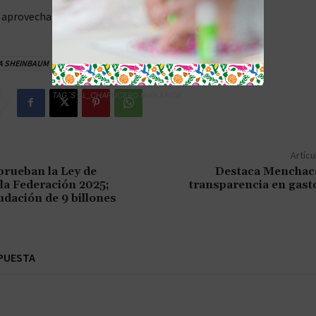
, aprovechando el momento de las mujeres.
A SHEINBAUM
TAG´S EL_CHAPUCERO PARK&RIDE
Artícu
prueban la Ley de
Destaca Menchaca
la Federación 2025;
transparencia en gast
dación de 9 billones
PUESTA