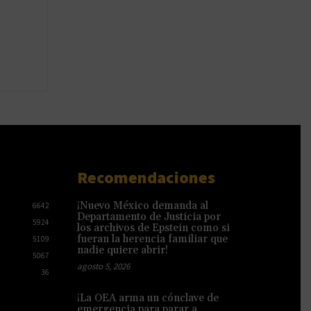
Recomendaciones
¡Nuevo México demanda al
6642
Departamento de Justicia por
5924
los archivos de Epstein como si
fueran la herencia familiar que
5109
nadie quiere abrir!
5067
agosto 5, 2026
36
¡La OEA arma un cónclave de
emergencia para parar a