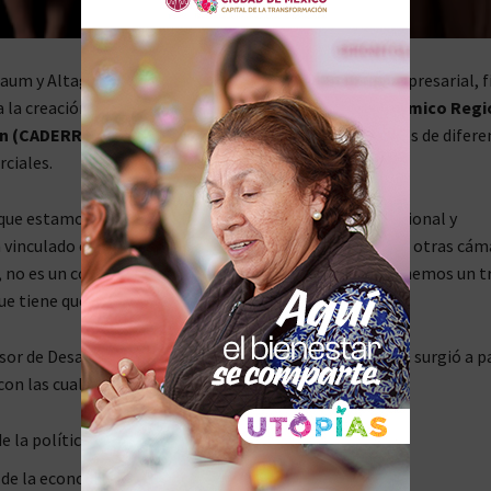
aum y Altagracia Gómez, coordinadora del Consejo Empresarial, 
a la creación del
Consejo Asesor de Desarrollo Económico Regi
ón (CADERR)
, que estará conformado por 14 empresarios de difere
ciales.
 que estamos haciendo con empresarios Desarrollo Regional y
 vinculado con el Consejo Coordinador Empresarial con otras cám
, no es un consejo nada más para vernos, sino que ya tenemos un t
ue tiene que ver con los pueblos de Bienestar.
sor de Desarrollo Económico Regional y Relocalización surgió a pa
con las cuales coincide la presidenta Sheinbaum:
e la política industrial en el país.
de la economía.