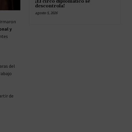
¡El circo diplomático se
descontrola!
agosto 5, 2026
firmaron
onal y
ntes
aras del
rabajo
rtir de