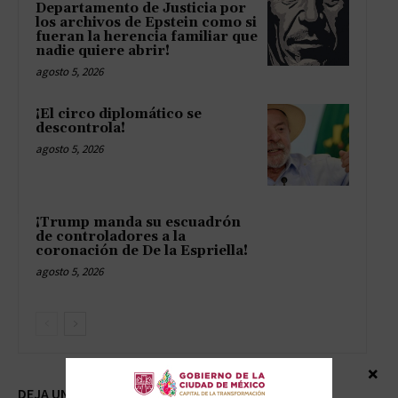
Departamento de Justicia por
los archivos de Epstein como si
fueran la herencia familiar que
nadie quiere abrir!
agosto 5, 2026
¡El circo diplomático se
descontrola!
agosto 5, 2026
¡Trump manda su escuadrón
de controladores a la
coronación de De la Espriella!
agosto 5, 2026
×
DEJA UNA RESPUESTA