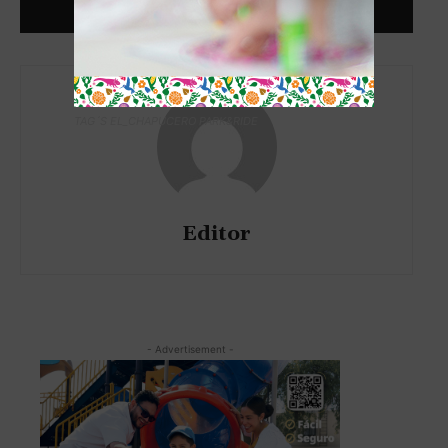
TAG´S EL_CHAPUCERO PARK&RIDE
Editor
- Advertisement -