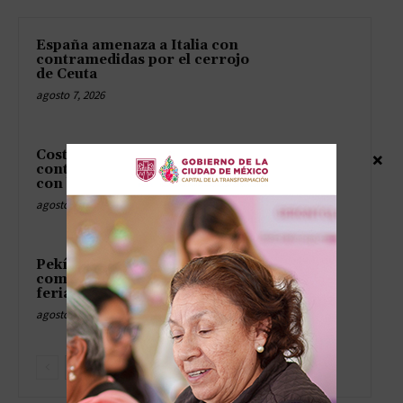
España amenaza a Italia con
contramedidas por el cerrojo
de Ceuta
agosto 7, 2026
Costa Rica se echa a la calle
×
contra la presidenta que pelea
con los jueces
agosto 7, 2026
Pekín afloja las reglas de pisos
como quien regala churros en
feria
agosto 7, 2026