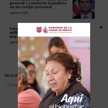
general y convierte la justicia
en su cortijo personal
agosto 8, 2026
×
Estados Unidos suelta mil
millones a Colombia como si
pagara una apuesta perdida
agosto 8, 2026
DEJA UNA RESPUESTA