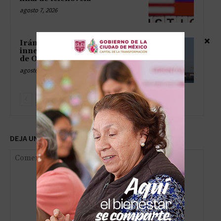
agosto 7, 2026
×
Irán pone una condición
innegociable sobre el estrecho
de Ormuz
agosto 7, 2026
DEJA UNA RESPUESTA