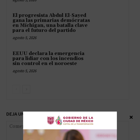
El progresista Abdul El-Sayed
gana las primarias demócratas
en Míchigan, una batalla clave
para el futuro del partido
agosto 5, 2026
EEUU declara la emergencia
para lidiar con los incendios
sin control en el noroeste
agosto 5, 2026
DEJA UNA RESPUESTA
×