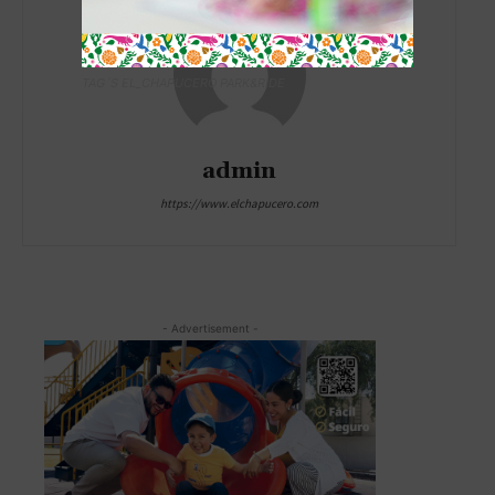
TAG´S EL_CHAPUCERO PARK&RIDE
admin
https://www.elchapucero.com
- Advertisement -