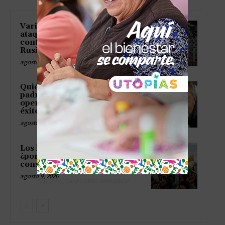
Varios heridos tras fuerte
ataque de drones de Kiev
contra objetivos civiles en
Rusia
agosto 9, 2026
Quién era Jorge Messi, el
padre y representante que
operó en silencio detrás del
éxito de Lionel
agosto 9, 2026
Los hutíes vs. Arabia Saudita:
¿por qué se enfrentan y qué
consecuencias podría tener?
agosto 9, 2026
TAG´S EL_CHAPUCERO PARK&RIDE