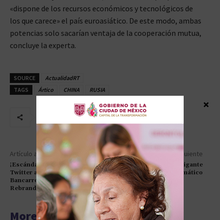
«dispone de los recursos económicos y tecnológicos de
los que carece» el país euroasiático. De este modo, ambas
potencias solo sacarían ventaja de la cooperación mutua,
concluye la experta.
SOURCE
ActualidadRT
TAGS
Ártico
CHINA
RUSIA
×
Artículo anterior
Artículo siguiente
¡Escándalo en Redes! ¿Está
China Desvela a Su Intrigante
Twitter al Borde de la
Nuevo Jefe Diplomático
Bancarrota por Polémico
Rebranding?
More articles