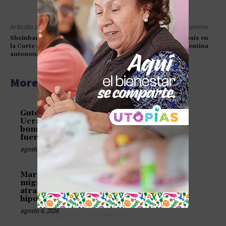
Artículo anterior
Artículo siguiente
Sheinbaum propone quitar a
Cae el riesgo país en
la Corte el control sobre la
Argentina
autonomía judicial
More articles
Guterres pide a Rusia y
Ucrania que dejen de
bombardear civiles como si
fuera un videojuego
agosto 6, 2026
Marruecos abre el grifo
migratorio y Europa se
atraganta con su propia
hipocresía
agosto 6, 2026
TAG´S EL_CHAPUCERO PARK&RIDE