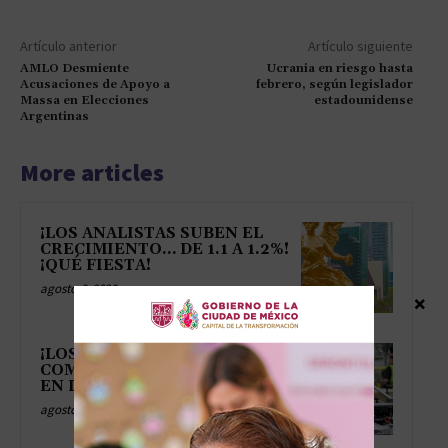
Artículo anterior
Artículo siguiente
AMLO Desmiente
Ucrania en riesgo hasta
Acusaciones de Apoyo a
febrero, según legislador
Massa en Elecciones
estadounidense
Argentinas
More articles
¡LOS ANALISTAS SUBEN EL
CRECIMIENTO… DE 1.1 A 1.2%!
¡QUÉ FIESTA!
agosto 6, 2026
×
¡LOS GRINGOS CONTRATAN
COMO QUIEN BUSCA PAREJA
EN LUNES DE RESACA!
agosto 6, 2026