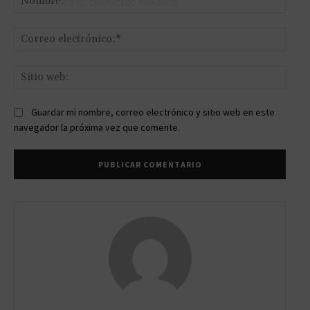
TAG´S EL_CHAPUCERO PARK&RIDE
Corr
elect
Sitio
web:
Guardar mi nombre, correo electrónico y sitio web en este
navegador la próxima vez que comente.