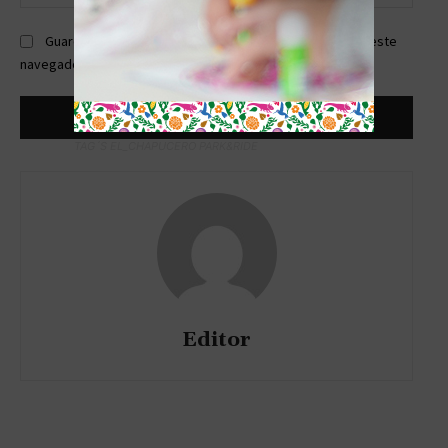
web:
Guardar mi nombre, correo electrónico y sitio web en este
navegador la próxima vez que comente.
TAG´S EL_CHAPUCERO PARK&RIDE
Editor