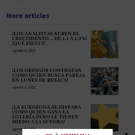
More articles
¡LOS ANALISTAS SUBEN EL
CRECIMIENTO… DE 1.1 A 1.2%!
¡QUÉ FIESTA!
agosto 6, 2026
¡LOS GRINGOS CONTRATAN
COMO QUIEN BUSCA PAREJA
EN LUNES DE RESACA!
agosto 6, 2026
¡LA EUROZONA SE DISPARA
COMO QUIEN GANA LA
LOTERÍA PERO LE TIENEN
MIEDO A LA SUEGRA!
agosto 6, 2026
×