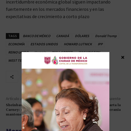
incertidumbre económica global siguen impactando
fuertemente en los mercados financieros y en las
expectativas de crecimiento a corto plazo
TAGS
BANCO DE MÉXICO
CANADÁ
DÓLARES
Donald Trump
ECONOMÍA
ESTADOS UNIDOS
HOWARD LUTNICK
IPP
REINO UNIDO
Ucrania
WALL STREET
WASHINGTON
×
WEST TEXAS INTERMEDIATE
Artículo anterior
Artículo siguiente
Sheinbaum sobre
El jefe de la OTAN descarta la
Carney: «Esperamos
adhesión de Ucrania
mantener el T-MEC»
More articles