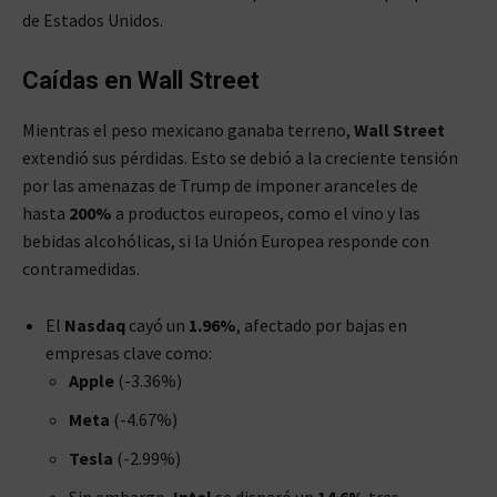
de Estados Unidos.
Caídas en Wall Street
Mientras el peso mexicano ganaba terreno,
Wall Street
extendió sus pérdidas. Esto se debió a la creciente tensión
por las amenazas de Trump de imponer aranceles de
hasta
200%
a productos europeos, como el vino y las
bebidas alcohólicas, si la Unión Europea responde con
contramedidas.
El
Nasdaq
cayó un
1.96%
, afectado por bajas en
empresas clave como:
Apple
(-3.36%)
Meta
(-4.67%)
Tesla
(-2.99%)
Sin embargo,
Intel
se disparó un
14.6%
tras