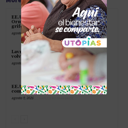
EE.UU. saca la flota para tapar
Ormuz como quien cierra el
grifo
agosto 9, 2026
Lavrov dice que el dólar se
volvió el matón del barrio
agosto 9, 2026
EE.UU. se queda sin misiles
como sin cerveza en el asado
agosto 9, 2026
TAG´S EL_CHAPUCERO PARK&RIDE