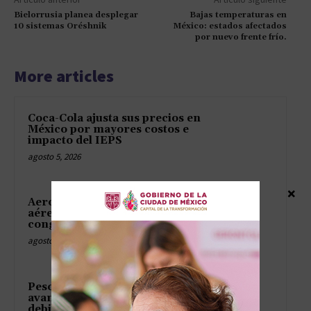
Bielorrusia planea desplegar
Bajas temperaturas en
10 sistemas Oréshnik
México: estados afectados
por nuevo frente frío.
More articles
Coca-Cola ajusta sus precios en
México por mayores costos e
impacto del IEPS
agosto 5, 2026
×
Aeroméxico fortalece su carga
aérea con nueva cámara de
congelación para alimentos
agosto 5, 2026
Peso mexicano prolonga su
avance frente al dólar por
debilidad de la divisa