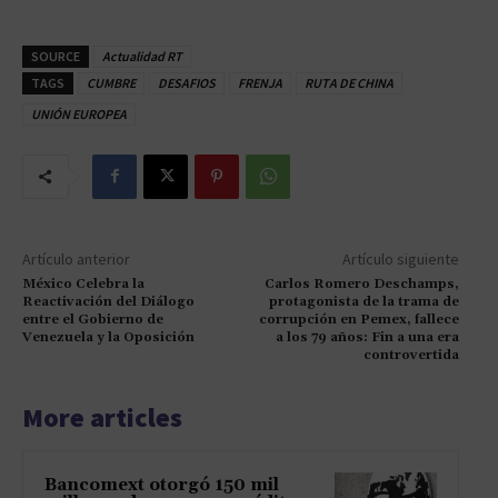
SOURCE
Actualidad RT
TAGS
CUMBRE
DESAFIOS
FRENJA
RUTA DE CHINA
UNIÓN EUROPEA
Artículo anterior
Artículo siguiente
México Celebra la
Carlos Romero Deschamps,
Reactivación del Diálogo
protagonista de la trama de
entre el Gobierno de
corrupción en Pemex, fallece
Venezuela y la Oposición
a los 79 años: Fin a una era
controvertida
More articles
Bancomext otorgó 150 mil