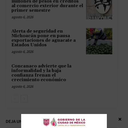
millones de pesos en créditos
al comercio exterior durante el
primer semestre
agosto 6, 2026
Alerta de seguridad en
Michoacán pone en pausa
exportaciones de aguacate a
Estados Unidos
agosto 6, 2026
Concanaco advierte que la
informalidad y la baja
confianza frenan el
crecimiento económico
agosto 6, 2026
×
DEJA UNA RESPUESTA