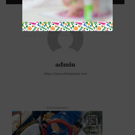
TAG´S EL_CHAPUCERO PARK&RIDE
admin
https://www.elchapucero.com
- Advertisement -