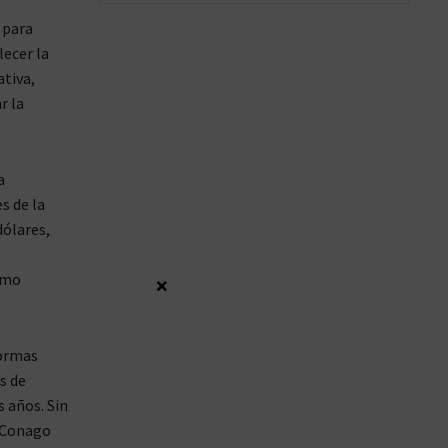
 para
lecer la
ativa,
r la
a
s de la
dólares,
s
omo
×
formas
s de
 años. Sin
a Conago