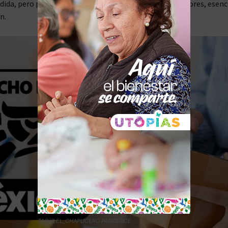
dida, pero pidió apoyos fiscales para pequeños productores, esenc
n.
TAG´S EL_CHAPUCERO PARK&RIDE