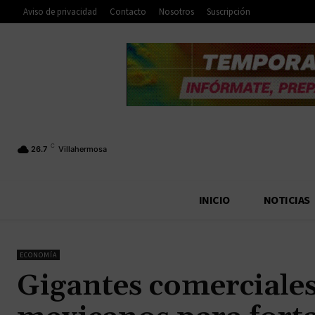
Aviso de privacidad
Contacto
Nosotros
Suscripción
C
26.7
Villahermosa
INICIO
NOTICIAS
ECONOMÍA
Gigantes comerciale