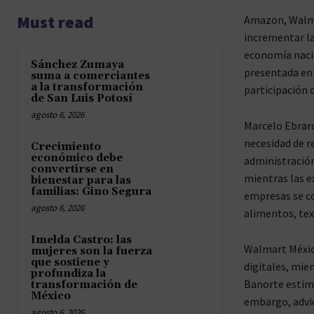
Must read
Amazon, Walma
incrementar la
economía nacio
Sánchez Zumaya
presentada en 
suma a comerciantes
a la transformación
participación 
de San Luis Potosí
agosto 6, 2026
Marcelo Ebrard
necesidad de r
Crecimiento
económico debe
administración
convertirse en
mientras las e
bienestar para las
familias: Gino Segura
empresas se c
agosto 6, 2026
alimentos, tex
Imelda Castro: las
Walmart México
mujeres son la fuerza
que sostiene y
digitales, mie
profundiza la
Banorte estima
transformación de
México
embargo, advie
agosto 6, 2026