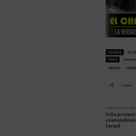
SOURCE
EL U
TAGS
Amazon
MEXICO
PROD
Cuota
Artículo anterior
Irán promet
contundente
Israel