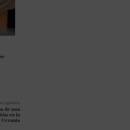
ARD
lo siguiente
ón de una
ión en la
n Ucrania