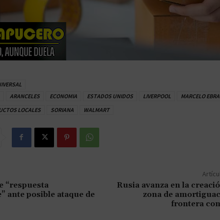
NIVERSAL
ARANCELES
ECONOMIA
ESTADOS UNIDOS
LIVERPOOL
MARCELO EBR
UCTOS LOCALES
SORIANA
WALMART
Artícu
e “respuesta
Rusia avanza en la creaci
” ante posible ataque de
zona de amortiguac
frontera co