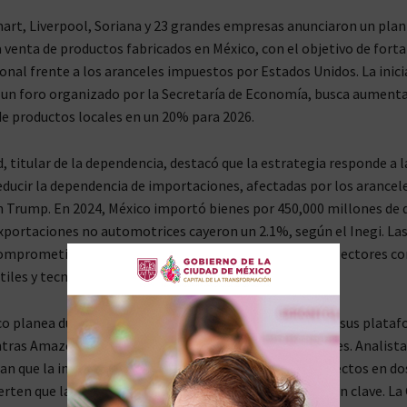
rt, Liverpool, Soriana y 23 grandes empresas anunciaron un plan
 venta de productos fabricados en México, con el objetivo de forta
nal frente a los aranceles impuestos por Estados Unidos. La inici
un foro organizado por la Secretaría de Economía, busca aumenta
de productos locales en un 20% para 2026.
, titular de la dependencia, destacó que la estrategia responde a l
educir la dependencia de importaciones, afectadas por los arancele
 Trump. En 2024, México importó bienes por 450,000 millones de 
xportaciones no automotrices cayeron un 2.1%, según el Inegi. La
omprometieron a priorizar proveedores mexicanos en sectores c
tiles y tecnología.
 planea duplicar la oferta de productos nacionales en sus plata
ntras Amazon invertirá en programas para pymes locales. Analista
n que la iniciativa podría generar 150,000 empleos directos en dos
rten que la logística y la competitividad de costos serán clave. L