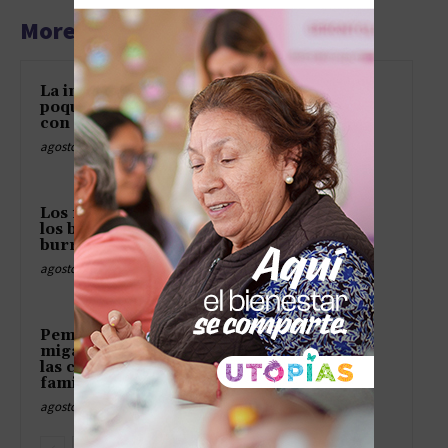
More articles
La inflación mexicana baja un
poquito pero el Banxico sigue
con el freno puesto
agosto 7, 2026
Los ríos alemanes se secan y
los barcos cargan como una
burra sin alfalfa
agosto 7, 2026
Pemex le pasa al gobierno
migajas del petróleo y luego se
las cobra como adeudo
familiar
agosto 7, 2026