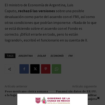
El ministro de Economía de Argentina, Luis
Caputo,
rechazó las versiones
sobre una posible
devaluación como parte del acuerdo con el FMI, así como
otras condiciones que podrían imponerse. «Nada de lo que
se está diciendo sobre el acuerdo con el Fondo es
correcto. ¡Difícil errarle en todo, pero lo están
logrando!», escribió el funcionario en su cuenta de X.
TAGS
ARGENTINA
DOLAR
ECONOMÍA
FMI
Artículo anterior
Artículo siguiente
Peso mexicano cierra semana
Panamá sin datos de EE.UU.
a la baja por Trump
sobre presencia militar
×
extranjera