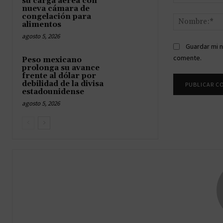
su carga aérea con
Comentario:
nueva cámara de
congelación para
alimentos
agosto 5, 2026
Guardar mi n
comente.
Peso mexicano
prolonga su avance
frente al dólar por
debilidad de la divisa
estadounidense
agosto 5, 2026