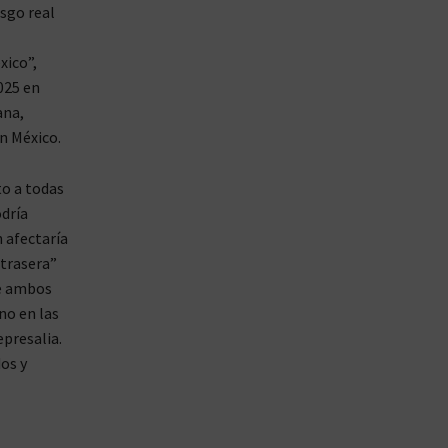
esgo real
xico”,
025 en
ana,
n México.
to a todas
dría
 afectaría
 trasera”
de ambos
no en las
presalia.
os y