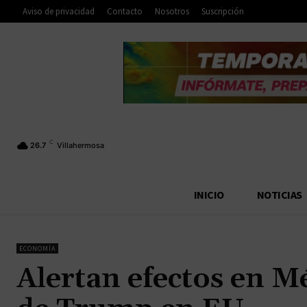
Aviso de privacidad
Contacto
Nosotros
Suscripción
C
26.7
Villahermosa
INICIO
NOTICIAS
ECONOMÍA
Alertan efectos en Mé