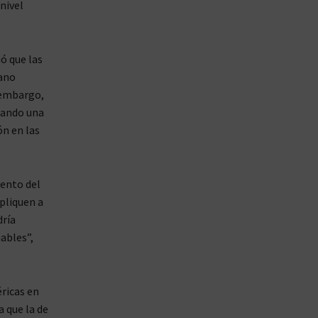
nivel
ó que las
ano
 embargo,
cando una
ón en las
ento del
pliquen a
dría
ables”,
éricas en
 que la de