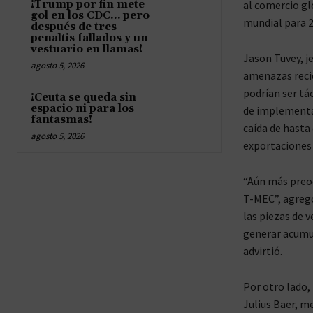
¡Trump por fin mete
al comercio gl
gol en los CDC… pero
mundial para 2
después de tres
penaltis fallados y un
vestuario en llamas!
Jason Tuvey, j
agosto 5, 2026
amenazas reci
podrían ser tá
¡Ceuta se queda sin
espacio ni para los
de implementa
fantasmas!
caída de hasta 
agosto 5, 2026
exportaciones 
“Aún más preo
T-MEC”, agregó
las piezas de v
generar acumul
advirtió.
Por otro lado,
Julius Baer, m