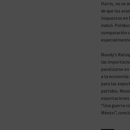
Harris, no se a
de que los ara
impuestos en E
indicó. Polidur
comparación co
especialmente 
Moody’s Rating
las importacio
paralizarse en
a la economía 
para las expor
partidos. Mood
exportaciones 
“Una guerra co
México”, concl