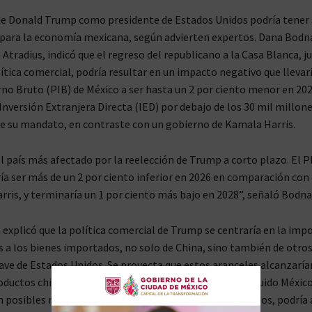
de Donald Trump como presidente de Estados Unidos podría tener 
para la economía mexicana, según advierten expertos. Dana Bodna
Atradius, indicó que el regreso del republicano a la Casa Blanca, j
ítica comercial, podría resultar en un impacto negativo que llevarí
no Bruto (PIB) de México a ser hasta un 2 por ciento menor en 20
Inversión Extranjera Directa (IED) por debajo de los 30 mil millone
e su mandato, en contraste con un gobierno de Kamala Harris.
el país más afectado por la reelección de Trump a corto plazo. El P
a ser más de un 2 por ciento inferior en 2026 en comparación con 
rris, y terminaría un 1 por ciento más bajo en 2028”, señaló Bodna
explicó que la política comercial de Trump se centraría en la impo
s a los bienes importados, no solo de China, sino también de otros
ave de Estados Unidos. Se proyecta que estos aranceles alcanzarían
ductos chinos y el 10 por ciento para otros países, incluido México
posibles represalias de los socios comerciales afectados, podría 