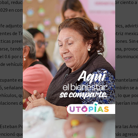
obal, reduciendo el volumen de exportaciones en un 4 por ciento a 
029 en comparación con un escenario bajo Harris.
efe adjunto de mercados emergentes en Capital Economics, advirti
entes de Trump de imponer aranceles al sector automotriz mexic
cticas preelectorales o estrategias para obtener concesiones. Sin
rse, tendrían un efecto drástico en la economía mexicana, provo
el 0.6 por ciento en el PIB real por cada 10 por ciento de disminuci
de vehículos.
cupante es que estos aranceles podrían preceder al desmantelami
, señalando que existe el riesgo de que los aranceles también se a
ehículos, que suelen cruzar la frontera hasta ocho veces, lo que po
aciones de aranceles. “Las cadenas de suministro se volverían invi
 Esteban Polidura, director de Estrategia de Inversión para las Am
encionó que, aunque la política comercial de Trump es más agresiva