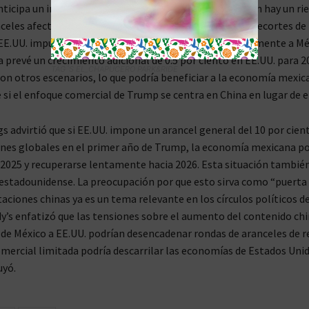
nticipa un impacto negativo en el PIB de México. “Si bien hay un ri
nceles afecten el comercio, también es posible que los recortes de
E.UU. impulsen el crecimiento, beneficiando indirectamente a Mé
a prevé un crecimiento adicional de 0.5 por ciento en EE.UU. para 2
TAG´S EL_CHAPUCERO PARK&RIDE
n otros escenarios, lo que podría beneficiar a la economía mexic
si el enfoque comercial de Trump se centra en China en lugar de e
s advirtió que si EE.UU. impone un arancel general del 10 por cien
nes globales en el primer año de Trump, la economía mexicana po
 2025 y recuperarse lentamente hacia 2026. Esta situación también
estadounidense. La preocupación por que esto sirva como “puerta
taciones chinas ya es un tema relevante en los círculos políticos 
y’s enfatizó que las tensiones sobre el aumento del contenido chi
de México a EE.UU. podrían desencadenar rondas de aranceles de re
mercial limitada podría descarrilar las economías de Estados Unid
uyó.