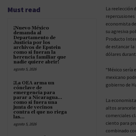
Must read
La reelección 
repercusiones 
economista de 
¡Nuevo México
su agresiva pol
demanda al
Departamento de
Producto Inter
Justicia por los
de estancar la 
archivos de Epstein
como si fueran la
dólares durant
herencia familiar que
nadie quiere abrir!
agosto 5, 2026
“México sería 
mexicano podrí
¡La OEA arma un
gobierno de Ha
cónclave de
emergencia para
parar a Nicaragua…
La economista 
como si fuera una
junta de vecinos
altos arancele
contra el que no riega
comerciales cl
las...
ciento para pro
agosto 5, 2026
combinado con 