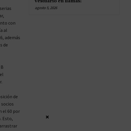
vestuario en llamas!
serias
agosto 5, 2026
r,
unto con
a al
26, además
s de
IB
el
r.
sición de
 socios
 el 60 por
×
. Esto,
arrastrar