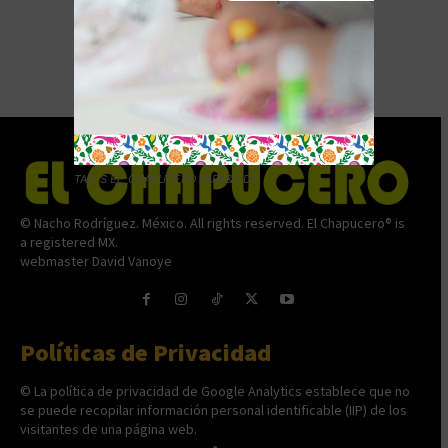
- Advertisement -
TAG´S EL_CHAPUCERO PARK&RIDE
© Nacho Rodríguez. México. All rights reserved. El Chapucero® is
a registered MX.
webmaster David Vanoye
Políticas de Privacidad
© La política de privacidad de Google Analytics establece que no
se puede recopilar información personal identificable (IIP) de los
visitantes de una página web.