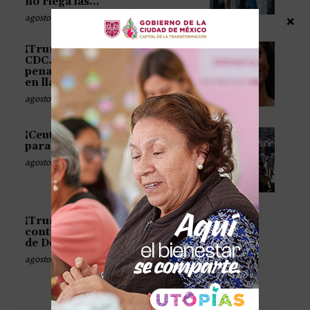
no riega las...
agosto 5, 2026
×
¡Trump por fin mete gol en los
CDC… pero después de tres
penaltis fallados y un vestuario
en llamas!
agosto 5, 2026
¡Ceuta se queda sin espacio ni
para los fantasmas!
agosto 5, 2026
¡Trump manda su escuadrón de
controladores a la coronación
de De la Espriella!
agosto 5, 2026