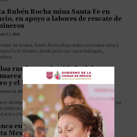
ta Rubén Rocha mina Santa Fe en
rio, en apoyo a labores de rescate de
mineros
abril 1, 2026
rnador de Sinaloa, Rubén Rocha Moya realiza una nueva visita a
 Santa Fe en Rosario, donde junto con Laura Velázquez,
adora...
loa rueda por el cuidado del agua:
marea ciudadana pedalea por el
ro y el bienestar común”
marzo 23, 2026
rte del impulso decidido del gobernador Rubén Rocha Moya por
r políticas públicas que fortalezcan el bienestar social, la
d activa y la...
nca en abril la construcción de la
ta Mexinol en Topolobampo,