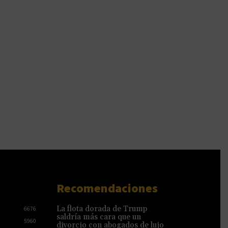
Recomendaciones
La flota dorada de Trump
6676
saldría más cara que un
5960
divorcio con abogados de lujo