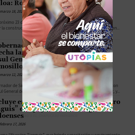
aloa: Rocha Moya
marzo 18, 2026
 próximo 23 de abril cuando se coloque la primera piedra para
r la construcción de la planta Mexinol que producirá metanol en...
obernador de Sinaloa, Rocha Moya
echa lazos de cooperación con el
ul General de Estados Unidos en
osillo, Drew Hoster
marzo 12, 2026
rnador de Sinaloa Rubén Rocha Moya se reunió en Mazatlán con
ul General de los Estados Unidos en Hermosillo, Drew Hoster, y...
luye entrega del programa “Nuestro
guis” en apoyo a 1,200 tianguistas
loenses
TAG´S EL_CHAPUCERO PARK&RIDE
febrero 17, 2026
rama “Nuestro Tianguis”, que brinda capacitación y equipamiento