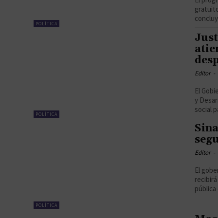
gratuit
concluy
POLÍTICA
Just
atie
desp
Editor
-
El Gobi
y Desar
social pa
POLÍTICA
Sina
segu
Editor
-
El gobe
recibir
pública 
POLÍTICA