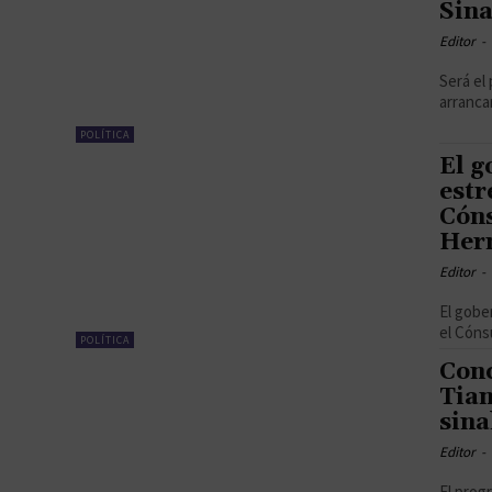
Sin
Editor
-
Será el
arranca
POLÍTICA
El g
estr
Cóns
Herm
Editor
-
El gobe
el Cóns
POLÍTICA
Conc
Tian
sina
Editor
-
El prog