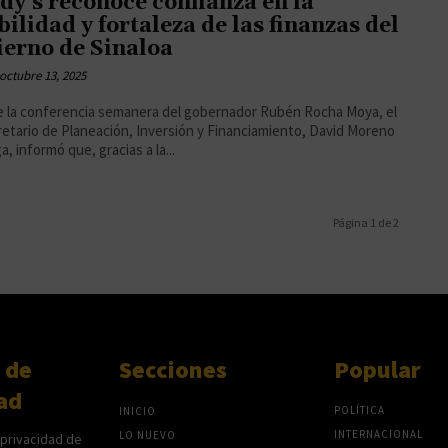
y’s reconoce confianza en la
bilidad y fortaleza de las finanzas del
erno de Sinaloa
octubre 13, 2025
 la conferencia semanera del gobernador Rubén Rocha Moya, el
etario de Planeación, Inversión y Financiamiento, David Moreno
a, informó que, gracias a la...
Página 1 de 2
 de
Secciones
Popular
ad
POLÍTICA
INICIO
INTERNACIONAL
LO NUEVO
 privacidad de