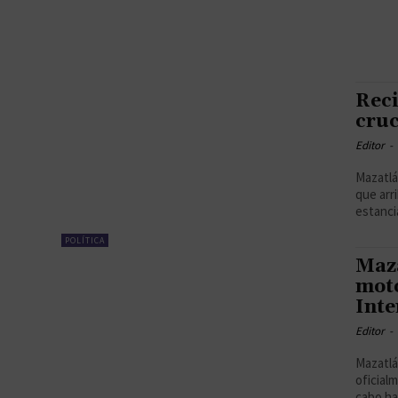
Reci
cruc
Editor
-
Mazatlá
que arrib
estancia
POLÍTICA
Maza
moto
Inte
Editor
-
Mazatlá
oficial
cabo has