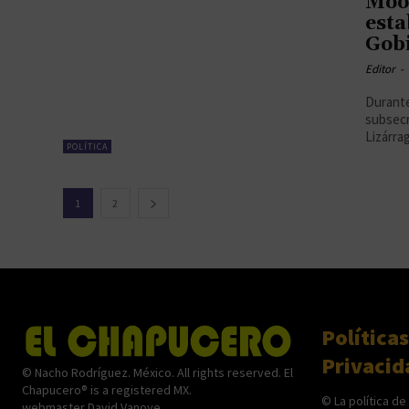
Mood
esta
Gobi
Editor
-
Durante
subsecr
Lizárrag
POLÍTICA
1
2
Políticas
Privacid
© Nacho Rodríguez. México. All rights reserved. El
Chapucero® is a registered MX.
© La política de
webmaster David Vanoye