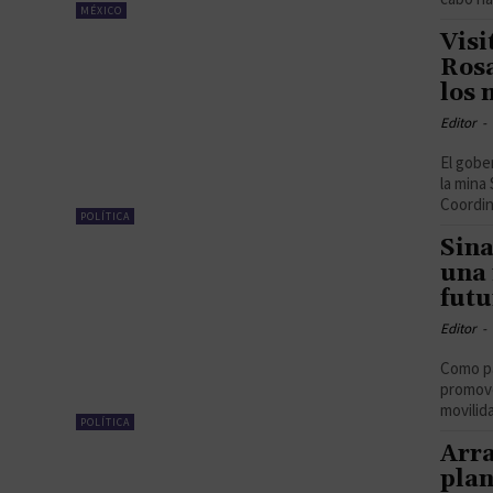
MÉXICO
Visi
Rosa
los 
Editor
-
El gobe
la mina
Coordin
POLÍTICA
Sina
una 
futu
Editor
-
Como pa
promove
movilida
POLÍTICA
Arra
plan