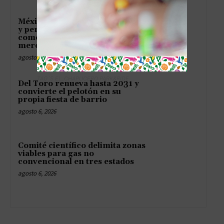
México sub 20 tumba a Panamá
y persigue el boleto olímpico
como quien caza palomas en el
mercado
agosto 6, 2026
TAG´S EL_CHAPUCERO PARK&RIDE
Del Toro renueva hasta 2031 y
convierte el pelotón en su
propia fiesta de barrio
agosto 6, 2026
Comité científico delimita zonas
viables para gas no
convencional en tres estados
agosto 6, 2026