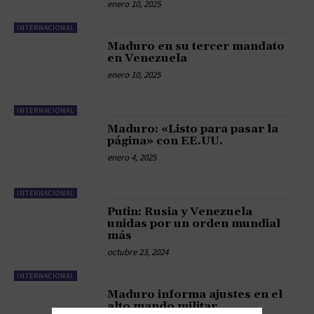
enero 10, 2025
INTERNACIONAL
Maduro en su tercer mandato
en Venezuela
enero 10, 2025
INTERNACIONAL
Maduro: «Listo para pasar la
página» con EE.UU.
enero 4, 2025
INTERNACIONAL
Putin: Rusia y Venezuela
unidas por un orden mundial
más
octubre 23, 2024
INTERNACIONAL
Maduro informa ajustes en el
alto mando militar