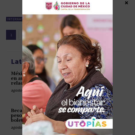
×
octubre 15, 2024
INTERNACIONAL
1
2
3
Latest news
México obtiene fallo favorable
en arbitraje internacional
relacionado con TV Azteca
agosto 6, 2026
Beca Rita Cetina reparte 2,500
pesos como quien entrega
boletos para el cine sin fila
agosto 6, 2026