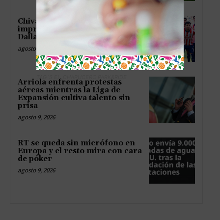
Chivas persigue un milagro
improbable tras tropiezo ante
Dallas en Leagues Cup
agosto 9, 2026
TAG´S EL_CHAPUCERO PARK&RIDE
Arriola enfrenta protestas
aéreas mientras la Liga de
Expansión cultiva talento sin
prisa
agosto 9, 2026
RT se queda sin micrófono en
Europa y el resto mira con cara
de póker
agosto 9, 2026