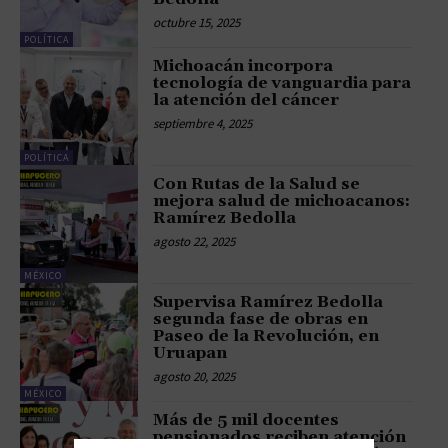
octubre 15, 2025
POLÍTICA
Michoacán incorpora
tecnología de vanguardia para
la atención del cáncer
septiembre 4, 2025
POLÍTICA
Con Rutas de la Salud se
mejora salud de michoacanos:
Ramírez Bedolla
agosto 22, 2025
MÉXICO
Supervisa Ramírez Bedolla
segunda fase de obras en
Paseo de la Revolución, en
Uruapan
agosto 20, 2025
MÉXICO
Más de 5 mil docentes
pensionados reciben atención