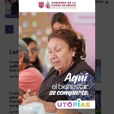
×
médica en el ISSSTE: Ramírez
Bedolla
julio 8, 2025
POLÍTICA
1
2
Latest news
Cruz Azul analiza oferta
millonaria por Lira mientras
Europa sigue en su radar
agosto 9, 2026
Cruz Azul persigue seis puntos
ante New York City con
Paradela listo para más
sorpresas
agosto 9, 2026