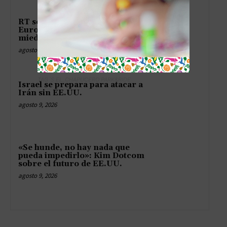
RT se queda sin micrófono en
Europa y hasta el eco tiene
miedo de hablar
agosto 9, 2026
TAG´S EL_CHAPUCERO PARK&RIDE
Israel se prepara para atacar a
Irán sin EE.UU.
agosto 9, 2026
«Se hunde, no hay nada que
pueda impedirlo»: Kim Dotcom
sobre el futuro de EE.UU.
agosto 9, 2026