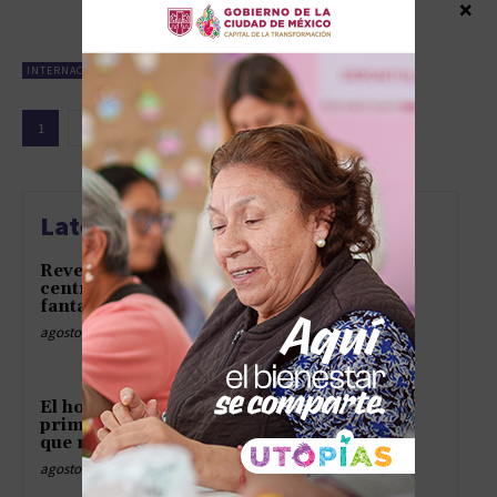
×
agosto 7, 2024
INTERNACIONAL
1
2
Latest news
Revelan el tren del terror en los
centros del ICE y hasta los
fantasmas piden asilo
agosto 9, 2026
El hospital ABC, los viajes en
primera y la tormenta digital
que nadie pidió
agosto 9, 2026