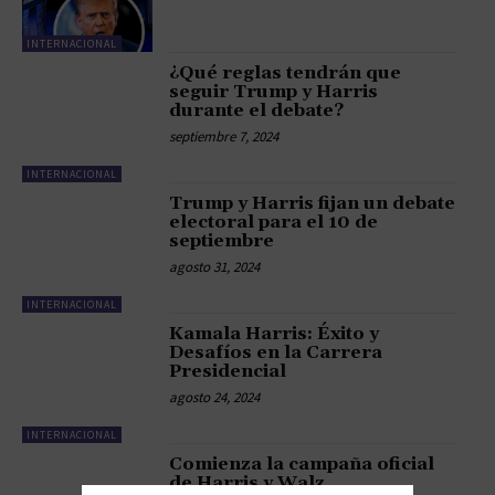
INTERNACIONAL
¿Qué reglas tendrán que
seguir Trump y Harris
durante el debate?
septiembre 7, 2024
INTERNACIONAL
Trump y Harris fijan un debate
electoral para el 10 de
septiembre
agosto 31, 2024
INTERNACIONAL
Kamala Harris: Éxito y
Desafíos en la Carrera
Presidencial
agosto 24, 2024
INTERNACIONAL
Comienza la campaña oficial
de Harris y Walz