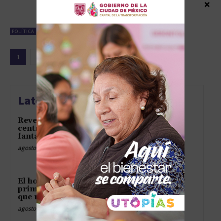
×
MAESTRA”
diciembre 14, 2025
POLÍTICA
1
2
3
Latest news
Revelan el tren del terror en los
centros del ICE y hasta los
fantasmas piden asilo
agosto 9, 2026
El hospital ABC, los viajes en
primera y la tormenta digital
que nadie pidió
agosto 9, 2026