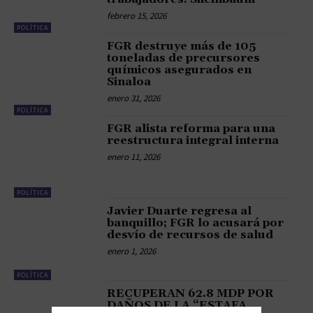
febrero 15, 2026
POLÍTICA
FGR destruye más de 105
toneladas de precursores
químicos asegurados en
Sinaloa
enero 31, 2026
POLÍTICA
FGR alista reforma para una
reestructura integral interna
enero 11, 2026
POLÍTICA
Javier Duarte regresa al
banquillo; FGR lo acusará por
desvío de recursos de salud
enero 1, 2026
POLÍTICA
RECUPERAN 62.8 MDP POR
DAÑOS DE LA “ESTAFA