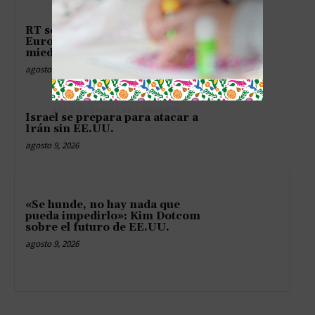
RT se queda sin micrófono en
Europa y hasta el eco tiene
miedo de hablar
agosto 9, 2026
TAG´S EL_CHAPUCERO PARK&RIDE
Israel se prepara para atacar a
Irán sin EE.UU.
agosto 9, 2026
«Se hunde, no hay nada que
pueda impedirlo»: Kim Dotcom
sobre el futuro de EE.UU.
agosto 9, 2026