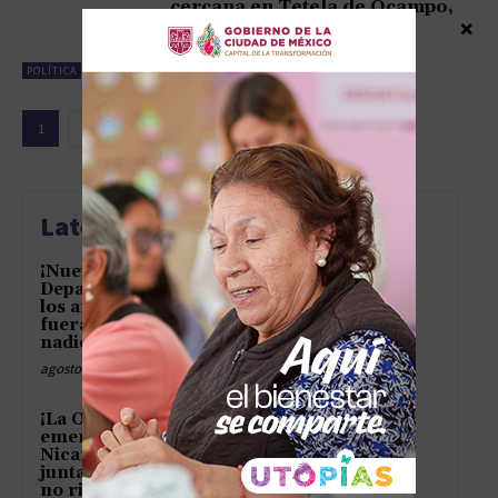
cercana en Tetela de Ocampo,
Puebla
×
marzo 3, 2025
POLÍTICA
1
2
3
Latest news
¡Nuevo México demanda al
Departamento de Justicia por
los archivos de Epstein como si
fueran la herencia familiar que
nadie quiere abrir!
agosto 5, 2026
¡La OEA arma un cónclave de
emergencia para parar a
Nicaragua… como si fuera una
junta de vecinos contra el que
no riega las...