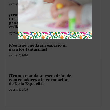
agosto 5, 2026
¡Trump por fin mete gol en los
CDC… pero después de tres
penaltis fallados y un vestuario
en llamas!
agosto 5, 2026
TAG´S EL_CHAPUCERO PARK&RIDE
¡Ceuta se queda sin espacio ni
para los fantasmas!
agosto 5, 2026
¡Trump manda su escuadrón de
controladores a la coronación
de De la Espriella!
agosto 5, 2026